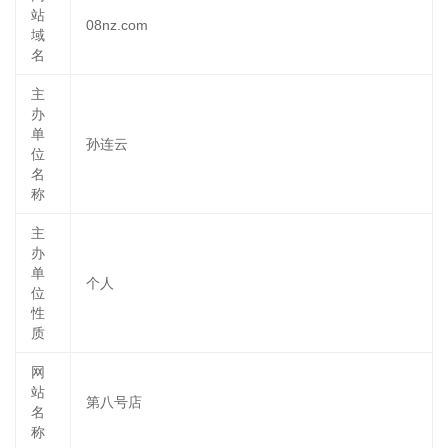
站
08nz.com
域
名
主
办
单
孙连云
位
名
称
主
办
单
个人
位
性
质
网
站
第八号店
名
称