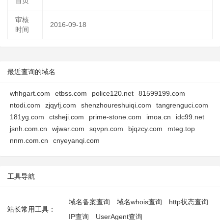
首页
审核
2016-09-18
时间
最近查询的域名
whhgart.com
etbss.com
police120.net
81599199.com
ntodi.com
zjqyfj.com
shenzhoureshuiqi.com
tangrenguci.com
181yg.com
ctsheji.com
prime-stone.com
imoa.cn
idc99.net
jsnh.com.cn
wjwar.com
sqvpn.com
bjqzcy.com
mteg.top
nnm.com.cn
cnyeyanqi.com
工具导航
域名备案查询
域名whois查询
http状态查询
站长常用工具：
IP查询
UserAgent查询