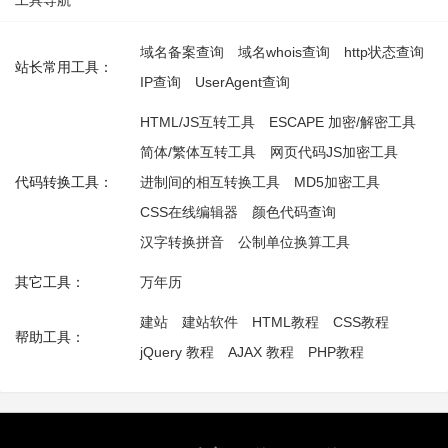
工具导航
域名备案查询
域名whois查询
http状态查询
站长常用工具：
IP查询
UserAgent查询
HTML/JS互转工具
ESCAPE 加密/解密工具
简体/繁体互转工具
网页代码JS加密工具
代码转换工具：
进制间的相互转换工具
MD5加密工具
CSS在线编辑器
颜色代码查询
汉字转换拼音
公制单位换算工具
其它工具：
万年历
建站
建站软件
HTML教程
CSS教程
帮助工具：
jQuery 教程
AJAX 教程
PHP教程