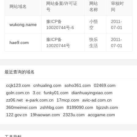
网站备案/许可证
网站
审核时
网站域名
号
名称
间
豫ICP备
小悟
2011-
wukong.name
10020744号-6
空
07-01
豫ICP备
快乐
2011-
hae9.com
10020744号
生活
07-01
最近查询的域名
ccjk123.com
cnhualing.com
soho361.com
02469.com
goln.com.cn
3.cc
funky01.com
dianhuayingxiao.com
zz06.net
e-park.com.cn
17mcp.com
avic-ad.com.cn
360meimei.com
zshhbg.com
8189090.com
bjzzsh.com
122.gov.cn
19haowan.com
2323u.com
accgame.com