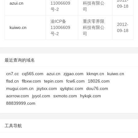
2012-
azui.cn
11006609
科技有限公
09-18
号-2
司
渝ICP备
重庆零界限
2012-
kuiwo.cn
11006609
科技有限公
09-18
号-2
司
最近查询的域名
cn7.cc
cq565.com
azui.cn
zjgao.com
kknqn.cn
kuiwo.cn
flsd.cn
flbxw.com
tepin.com
fcw6.com
18026.com
mugui.com.cn
jsytxx.com
qylqtsc.com
dou76.com
aorrow.com
jyyol.com
sxmoto.com
hykqk.com
88839999.com
工具导航