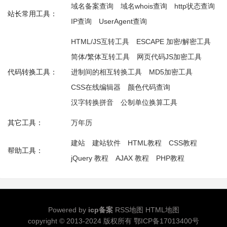
域名备案查询
域名whois查询
http状态查询
站长常用工具：
IP查询
UserAgent查询
HTML/JS互转工具
ESCAPE 加密/解密工具
简体/繁体互转工具
网页代码JS加密工具
代码转换工具：
进制间的相互转换工具
MD5加密工具
CSS在线编辑器
颜色代码查询
汉字转换拼音
公制单位换算工具
其它工具：
万年历
建站
建站软件
HTML教程
CSS教程
帮助工具：
jQuery 教程
AJAX 教程
PHP教程
Powered by
icp备案
RSS地图
HTML地图
copyright © 2013-2024 版权所有
鄂ICP备17013400号