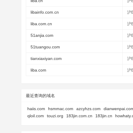
liba.cn
沪B
libainfo.com.cn
沪B
liba.com.cn
沪B
51anjia.com
沪B
51tuangou.com
沪B
tianxiaxiyan.com
沪B
liba.com
沪B
最近查询的域名
haiis.com
hsmmac.com
azcyhzs.com
dianwenpai.co
qloil.com
touzi.org
183jin.com.cn
183jin.cn
howhaty