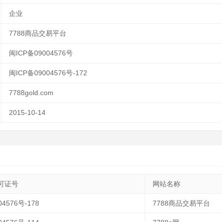
企业
7788商品交易平台
闽ICP备09004576号
闽ICP备09004576号-172
7788gold.com
2015-10-14
可证号
网站名称
4576号-178
7788商品交易平台