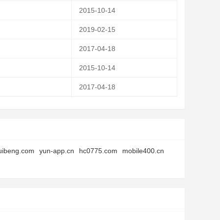
2015-10-14
2019-02-15
2017-04-18
2015-10-14
2017-04-18
uibeng.com
yun-app.cn
hc0775.com
mobile400.cn