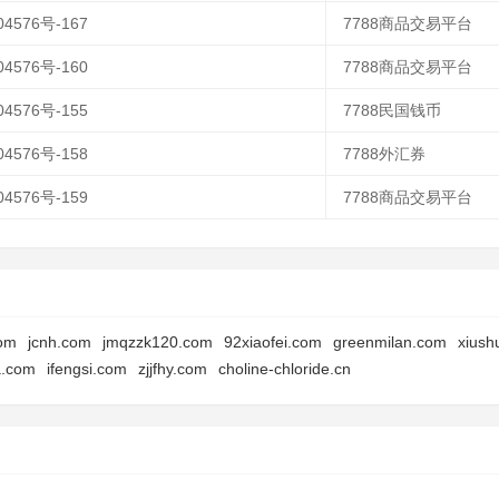
4576号-167
7788商品交易平台
4576号-160
7788商品交易平台
4576号-155
7788民国钱币
4576号-158
7788外汇券
4576号-159
7788商品交易平台
com
jcnh.com
jmqzzk120.com
92xiaofei.com
greenmilan.com
xiush
a.com
ifengsi.com
zjjfhy.com
choline-chloride.cn