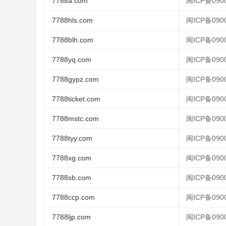
7788a.com
闽ICP备0900
7788hls.com
闽ICP备090
7788blh.com
闽ICP备0900
7788yq.com
闽ICP备090
7788gypz.com
闽ICP备090
7788ticket.com
闽ICP备0900
7788mstc.com
闽ICP备090
7788tyy.com
闽ICP备0900
7788xg.com
闽ICP备0900
7788sb.com
闽ICP备090
7788ccp.com
闽ICP备090
7788ljp.com
闽ICP备090