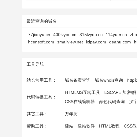
最近查询的域名
77jiaoyu.cn
400lvyou.cn
315lvyou.cn
114yuer.cn
zh
hcensoft.com
smallview.net
lxlpay.com
deahu.com
h
工具导航
站长常用工具：
域名备案查询
域名whois查询
htt
HTML/JS互转工具
ESCAPE 加密/
代码转换工具：
CSS在线编辑器
颜色代码查询
汉
其它工具：
万年历
帮助工具：
建站
建站软件
HTML教程
CSS