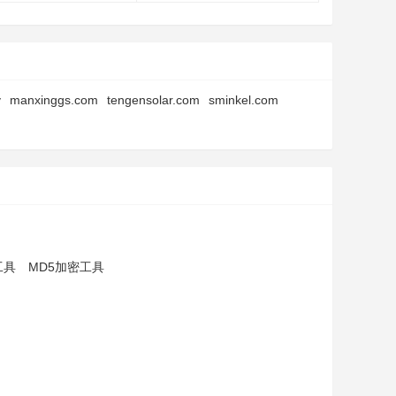
v
manxinggs.com
tengensolar.com
sminkel.com
工具
MD5加密工具