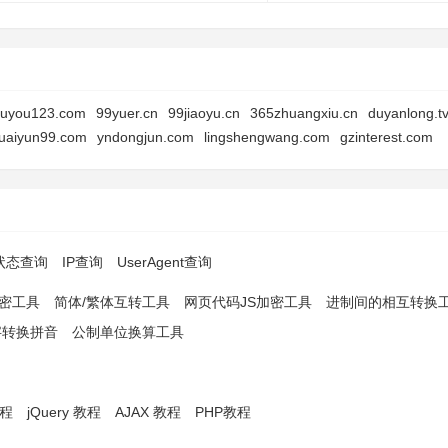
ouyou123.com
99yuer.cn
99jiaoyu.cn
365zhuangxiu.cn
duyanlong.t
uaiyun99.com
yndongjun.com
lingshengwang.com
gzinterest.com
p状态查询
IP查询
UserAgent查询
解密工具
简体/繁体互转工具
网页代码JS加密工具
进制间的相互转换
字转换拼音
公制单位换算工具
教程
jQuery 教程
AJAX 教程
PHP教程