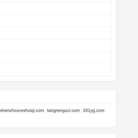
shenzhoureshuiqi.com
tangrenguci.com
181yg.com