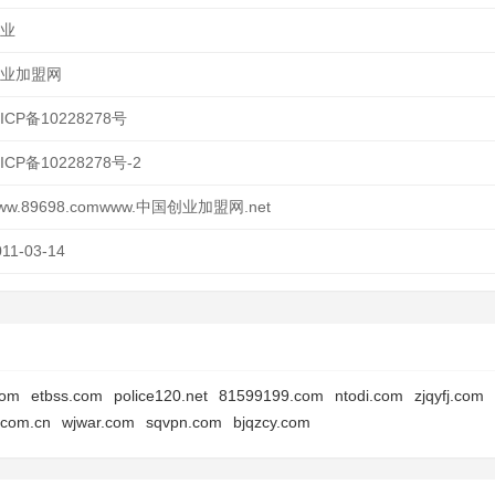
业
业加盟网
ICP备10228278号
ICP备10228278号-2
ww.89698.comwww.中国创业加盟网.net
011-03-14
com
etbss.com
police120.net
81599199.com
ntodi.com
zjqyfj.com
.com.cn
wjwar.com
sqvpn.com
bjqzcy.com