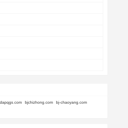
jdapqgs.com
bjchizhong.com
bj-chaoyang.com