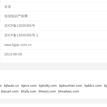
企业
佳信知识产权网
京ICP备13035355号
京ICP备13035355号-1
www.bjjxjc.com.cn
2013-08-09
m
bjfauto.cn
bjecs.com
bjdxdkj.com
bjdouzhier.com
bjddcz.com
b
biacart.com
bhyfy.com
bhwzrj.com
bhvalves.com