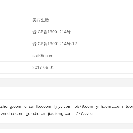
美丽生活
晋ICP备13001214号
晋ICP备13001214号-12
caili05.com
2017-06-01
itzheng.com
cnsunflex.com
lytyy.com
ob78.com
ynhaoma.com
tuo
wmcha.com
jjstudio.cn
jieqilong.com
777zzz.cn