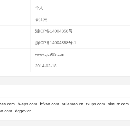
个人
春江潮
浙ICP备14004358号
浙ICP备14004358号-1
www.cjc999.com
2014-02-18
ames.com
b-eps.com
hfkan.com
yulemao.cn
txups.com
simutz.com
an.com
dggov.cn