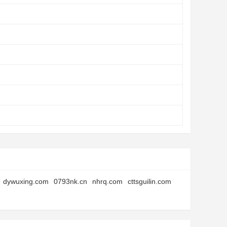
dywuxing.com
0793nk.cn
nhrq.com
cttsguilin.com