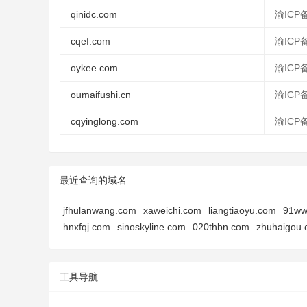
qinidc.com
渝ICP备
cqef.com
渝ICP备
oykee.com
渝ICP备
oumaifushi.cn
渝ICP备
cqyinglong.com
渝ICP备
最近查询的域名
jfhulanwang.com
xaweichi.com
liangtiaoyu.com
91ww
hnxfqj.com
sinoskyline.com
020thbn.com
zhuhaigou
工具导航