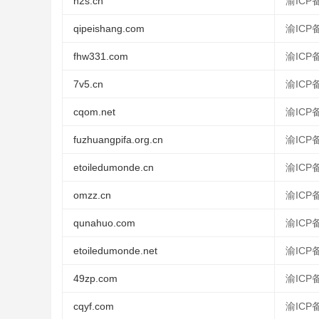
h2s.cn
渝ICP备
qipeishang.com
渝ICP备
fhw331.com
渝ICP备
7v5.cn
渝ICP备
cqom.net
渝ICP备
fuzhuangpifa.org.cn
渝ICP备
etoiledumonde.cn
渝ICP备
omzz.cn
渝ICP备
qunahuo.com
渝ICP备
etoiledumonde.net
渝ICP备
49zp.com
渝ICP备
cqyf.com
渝ICP备