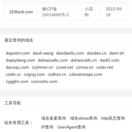
豫ICP备
小花
2015-09-
163fanli.com
15014666号-2
狗
18
最近查询的域名
dapeimi.com
daoh.wang
daodianfu.com
dandes.cn
dami.sh
dajiayitang.com
dahaocaifu.com
dahaocaifu.cn
dadi2.com
dacuqu.com
czyhmm.cn
czxwl.net
czrmw.cn
czido.net
czido.cc
czgnyj.com
czdhzs.cn
czbrainmaps.com
cygglm.com
cuncuntu.com
工具导航
域名备案查询
域名whois查询
http状态查询
站长常用工具：
IP查询
UserAgent查询