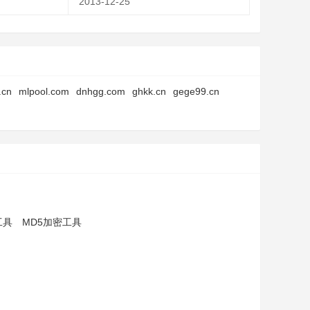
2013-12-25
.cn
mlpool.com
dnhgg.com
ghkk.cn
gege99.cn
工具
MD5加密工具