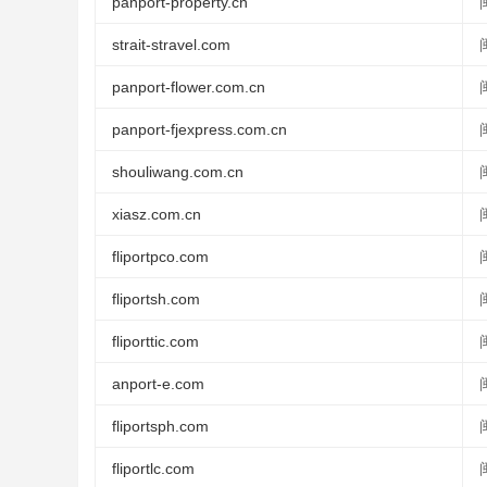
panport-property.cn
strait-stravel.com
panport-flower.com.cn
panport-fjexpress.com.cn
shouliwang.com.cn
xiasz.com.cn
fliportpco.com
fliportsh.com
fliporttic.com
anport-e.com
fliportsph.com
fliportlc.com