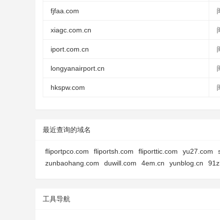
fjfaa.com
xiagc.com.cn
iport.com.cn
longyanairport.cn
hkspw.com
最近查询的域名
fliportpco.com
fliportsh.com
fliporttic.com
yu27.com
zunbaohang.com
duwill.com
4em.cn
yunblog.cn
91z
工具导航