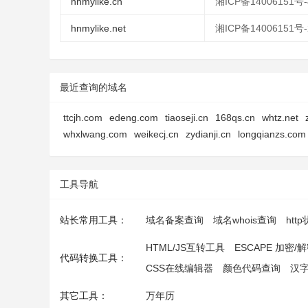
hnmylike.cn
湘ICP备14006151号-
hnmylike.net
湘ICP备14006151号-
最近查询的域名
ttcjh.com
edeng.com
tiaoseji.cn
168qs.cn
whtz.net
whxlwang.com
weikecj.cn
zydianji.cn
longqianzs.com
工具导航
站长常用工具：
域名备案查询
域名whois查询
htt
HTML/JS互转工具
ESCAPE 加密/
代码转换工具：
CSS在线编辑器
颜色代码查询
汉
其它工具：
万年历