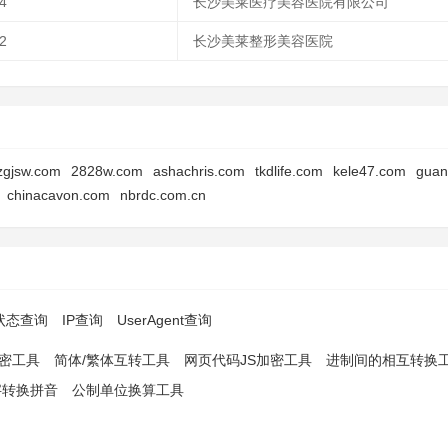
4
长沙美莱医疗美容医院有限公司
2
长沙美莱整形美容医院
zgjsw.com
2828w.com
ashachris.com
tkdlife.com
kele47.com
guan
chinacavon.com
nbrdc.com.cn
p状态查询
IP查询
UserAgent查询
解密工具
简体/繁体互转工具
网页代码JS加密工具
进制间的相互转换
字转换拼音
公制单位换算工具