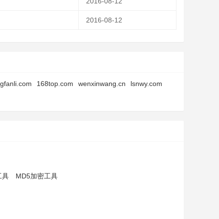
2016-08-12
2016-08-12
gfanli.com
168top.com
wenxinwang.cn
lsnwy.com
工具
MD5加密工具