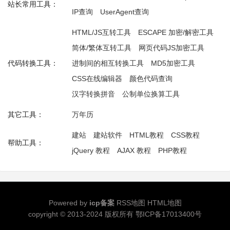
站长常用工具：
IP查询
UserAgent查询
HTML/JS互转工具
ESCAPE 加密/解密工具
简体/繁体互转工具
网页代码JS加密工具
代码转换工具：
进制间的相互转换工具
MD5加密工具
CSS在线编辑器
颜色代码查询
汉字转换拼音
公制单位换算工具
其它工具：
万年历
建站
建站软件
HTML教程
CSS教程
帮助工具：
jQuery 教程
AJAX 教程
PHP教程
Powered by
icp备案
RSS地图
HTML地图
copyright © 2013-2024 版权所有
鄂ICP备17013400号