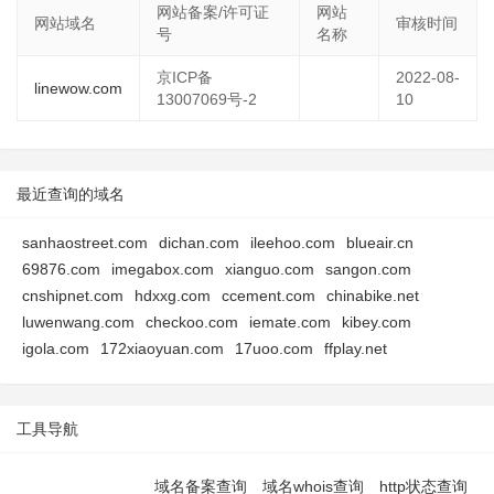
网站备案/许可证
网站
网站域名
审核时间
号
名称
京ICP备
2022-08-
linewow.com
13007069号-2
10
最近查询的域名
sanhaostreet.com
dichan.com
ileehoo.com
blueair.cn
69876.com
imegabox.com
xianguo.com
sangon.com
cnshipnet.com
hdxxg.com
ccement.com
chinabike.net
luwenwang.com
checkoo.com
iemate.com
kibey.com
igola.com
172xiaoyuan.com
17uoo.com
ffplay.net
工具导航
域名备案查询
域名whois查询
http状态查询