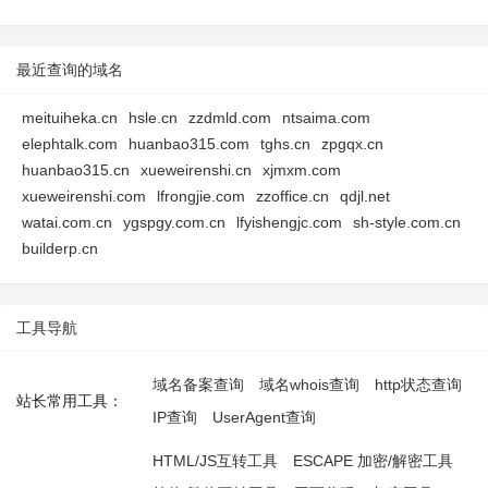
最近查询的域名
meituiheka.cn
hsle.cn
zzdmld.com
ntsaima.com
elephtalk.com
huanbao315.com
tghs.cn
zpgqx.cn
huanbao315.cn
xueweirenshi.cn
xjmxm.com
xueweirenshi.com
lfrongjie.com
zzoffice.cn
qdjl.net
watai.com.cn
ygspgy.com.cn
lfyishengjc.com
sh-style.com.cn
builderp.cn
工具导航
域名备案查询
域名whois查询
http状态查询
站长常用工具：
IP查询
UserAgent查询
HTML/JS互转工具
ESCAPE 加密/解密工具