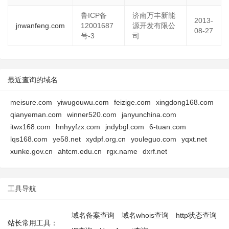
鲁ICP备
济南万丰新能
2013-
jnwanfeng.com
12001687
源开发有限公
08-27
号-3
司
最近查询的域名
meisure.com
yiwugouwu.com
feizige.com
xingdong168.com
qianyeman.com
winner520.com
janyunchina.com
itwx168.com
hnhyyfzx.com
jndybgl.com
6-tuan.com
lqs168.com
ye58.net
xydpf.org.cn
youleguo.com
yqxt.net
xunke.gov.cn
ahtcm.edu.cn
rgx.name
dxrf.net
工具导航
域名备案查询
域名whois查询
http状态查询
站长常用工具：