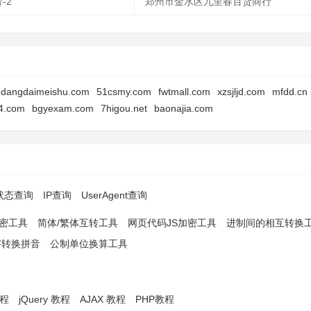
-2
郑州市金水区九里春百货商行
dangdaimeishu.com
51csmy.com
fwtmall.com
xzsjljd.com
mfdd.cn
14.com
bgyexam.com
7higou.net
baonajia.com
p状态查询
IP查询
UserAgent查询
解密工具
简体/繁体互转工具
网页代码JS加密工具
进制间的相互转换
字转换拼音
公制单位换算工具
教程
jQuery 教程
AJAX 教程
PHP教程