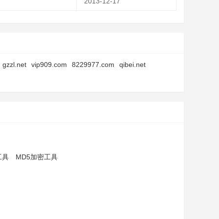
2013-12-17
gzzl.net
vip909.com
8229977.com
qibei.net
工具
MD5加密工具