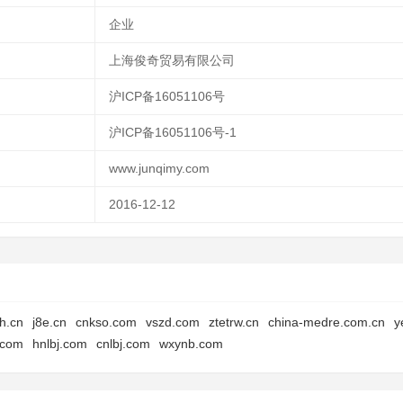
企业
上海俊奇贸易有限公司
沪ICP备16051106号
沪ICP备16051106号-1
www.junqimy.com
2016-12-12
ch.cn
j8e.cn
cnkso.com
vszd.com
ztetrw.cn
china-medre.com.cn
y
.com
hnlbj.com
cnlbj.com
wxynb.com