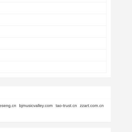
eseng.cn
bjmusicvalley.com
tao-trust.cn
zzart.com.cn