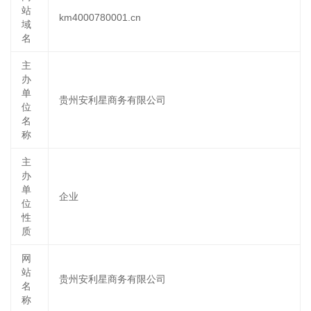
站
km4000780001.cn
域
名
主
办
单
贵州安利星商务有限公司
位
名
称
主
办
单
企业
位
性
质
网
站
贵州安利星商务有限公司
名
称