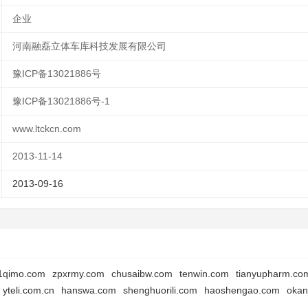
企业
河南融磊立体车库科技发展有限公司
豫ICP备13021886号
豫ICP备13021886号-1
www.ltckcn.com
2013-11-14
2013-09-16
1qimo.com
zpxrmy.com
chusaibw.com
tenwin.com
tianyupharm.co
yteli.com.cn
hanswa.com
shenghuorili.com
haoshengao.com
okan