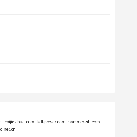
m
caijiexihua.com
kdl-power.com
sammer-sh.com
o.net.cn