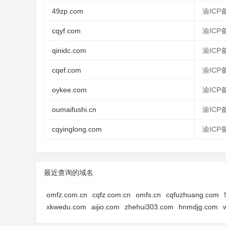
49zp.com
渝ICP备
cqyf.com
渝ICP备
qinidc.com
渝ICP备
cqef.com
渝ICP备
oykee.com
渝ICP备
oumaifushi.cn
渝ICP备
cqyinglong.com
渝ICP备
最近查询的域名
omfz.com.cn
cqfz.com.cn
omfs.cn
cqfuzhuang.com
xkwedu.com
aijio.com
zhehui303.com
hnmdjg.com