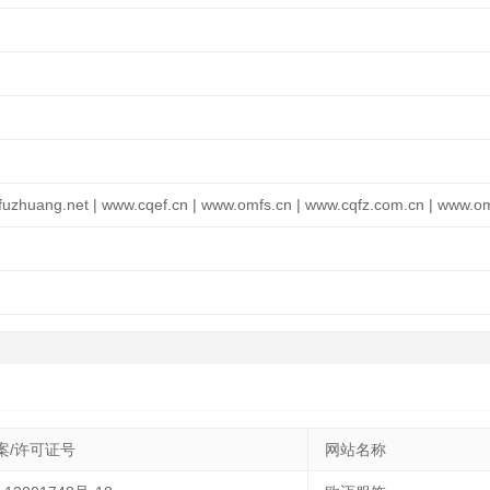
fuzhuang.net | www.cqef.cn | www.omfs.cn | www.cqfz.com.cn | www.o
案/许可证号
网站名称