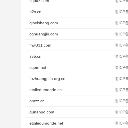
cqdaz.com
渝ICP备
h2s.cn
渝ICP备
qipeishang.com
渝ICP备
cqhuangjin.com
渝ICP备
fhw331.com
渝ICP备
7v5.cn
渝ICP备
cqom.net
渝ICP备
fuzhuangpifa.org.cn
渝ICP备
etoiledumonde.cn
渝ICP备
omzz.cn
渝ICP备
qunahuo.com
渝ICP备
etoiledumonde.net
渝ICP备