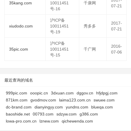
2017-
35kang.com
10011451
千康网
07-21
号-16
沪ICP备
2017-
xiudodo.com
10011451
秀多多
07-21
号-19
沪ICP备
2016-
35pic.com
10011451
千广网
07-06
号-15
最近查询的域名
999pic.com
ooopic.cn
3dxuan.com
dggov.cn
hfjdpgj.com
871km.com
gvodmov.com
laima123.com.cn
swuee.com
dc-brand.com
dianyingyy.com
yundns.com
blueqa.com
baoshide.net
00793.com
sdzyw.com
g386.com
lowa-pro.com.cn
lznew.com
qichewenda.com