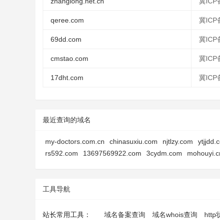
zhanglong.net.cn
冀ICP
qeree.com
冀ICP
69dd.com
冀ICP
cmstao.com
冀ICP
17dht.com
冀ICP
最近查询的域名
my-doctors.com.cn
chinasuxiu.com
njtlzy.com
ytjjdd.
rs592.com
13697569922.com
3cydm.com
mohouyi.c
工具导航
站长常用工具：
域名备案查询
域名whois查询
htt