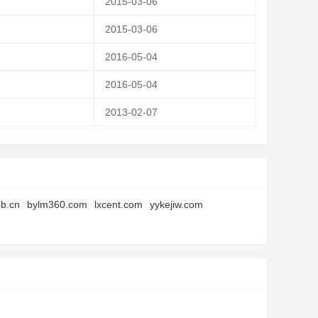
2015-03-06
2015-03-06
2016-05-04
2016-05-04
2013-02-07
hb.cn
bylm360.com
lxcent.com
yykejiw.com