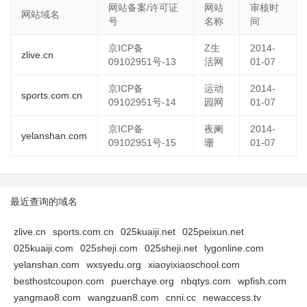
网站备案/许可证
网站
审核时
网站域名
号
名称
间
京ICP备
Z生
2014-
zlive.cn
09102951号-13
活网
01-07
京ICP备
运动
2014-
sports.com.cn
09102951号-14
园网
01-07
京ICP备
夜阑
2014-
yelanshan.com
09102951号-15
珊
01-07
最近查询的域名
zlive.cn
sports.com.cn
025kuaiji.net
025peixun.net
025kuaiji.com
025sheji.com
025sheji.net
lygonline.com
yelanshan.com
wxsyedu.org
xiaoyixiaoschool.com
besthostcoupon.com
puerchaye.org
nbqtys.com
wpfish.com
yangmao8.com
wangzuan8.com
cnni.cc
newaccess.tv