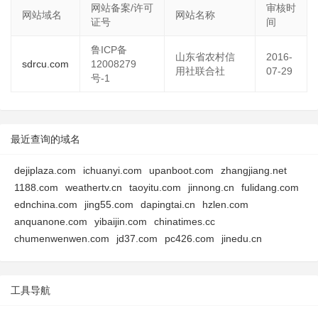
网站备案/许可
审核时
网站域名
网站名称
证号
间
鲁ICP备
山东省农村信
2016-
sdrcu.com
12008279
用社联合社
07-29
号-1
最近查询的域名
dejiplaza.com
ichuanyi.com
upanboot.com
zhangjiang.net
1188.com
weathertv.cn
taoyitu.com
jinnong.cn
fulidang.com
ednchina.com
jing55.com
dapingtai.cn
hzlen.com
anquanone.com
yibaijin.com
chinatimes.cc
chumenwenwen.com
jd37.com
pc426.com
jinedu.cn
工具导航