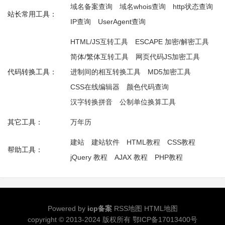
域名备案查询
域名whois查询
http状态查询
站长常用工具：
IP查询
UserAgent查询
HTML/JS互转工具
ESCAPE 加密/解密工具
简体/繁体互转工具
网页代码JS加密工具
代码转换工具：
进制间的相互转换工具
MD5加密工具
CSS在线编辑器
颜色代码查询
汉字转换拼音
公制单位换算工具
其它工具：
万年历
建站
建站软件
HTML教程
CSS教程
帮助工具：
jQuery 教程
AJAX 教程
PHP教程
Powered by
icp备案
RSS地图
HTML地图
copyright © 2013-2024 版权所有
鄂ICP备17013400号