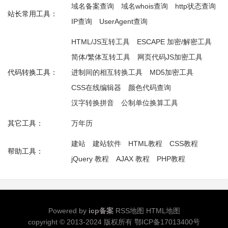
域名备案查询
域名whois查询
http状态查询
站长常用工具：
IP查询
UserAgent查询
HTML/JS互转工具
ESCAPE 加密/解密工具
简体/繁体互转工具
网页代码JS加密工具
代码转换工具：
进制间的相互转换工具
MD5加密工具
CSS在线编辑器
颜色代码查询
汉字转换拼音
公制单位换算工具
其它工具：
万年历
建站
建站软件
HTML教程
CSS教程
帮助工具：
jQuery 教程
AJAX 教程
PHP教程
Powered by
icp备案
RSS地图
HTML地图
copyright © 2013-2024 版权所有
鄂ICP备17013400号