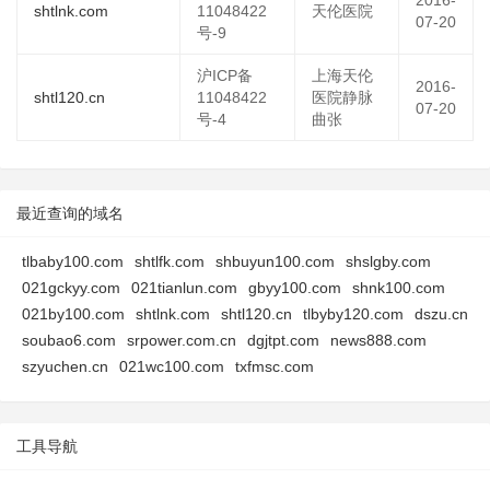
2016-
shtlnk.com
11048422
天伦医院
07-20
号-9
沪ICP备
上海天伦
2016-
shtl120.cn
11048422
医院静脉
07-20
号-4
曲张
最近查询的域名
tlbaby100.com
shtlfk.com
shbuyun100.com
shslgby.com
021gckyy.com
021tianlun.com
gbyy100.com
shnk100.com
021by100.com
shtlnk.com
shtl120.cn
tlbyby120.com
dszu.cn
soubao6.com
srpower.com.cn
dgjtpt.com
news888.com
szyuchen.cn
021wc100.com
txfmsc.com
工具导航