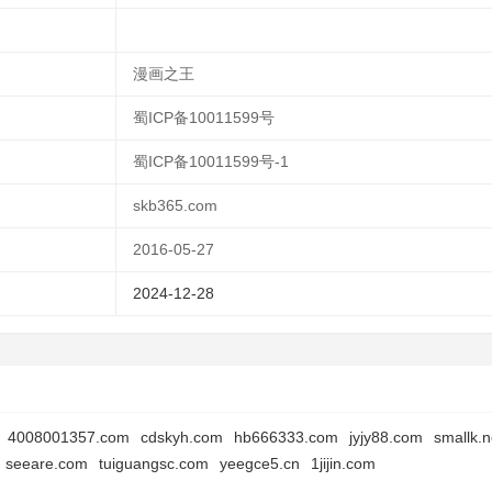
漫画之王
蜀ICP备10011599号
蜀ICP备10011599号-1
skb365.com
2016-05-27
2024-12-28
4008001357.com
cdskyh.com
hb666333.com
jyjy88.com
smallk.n
seeare.com
tuiguangsc.com
yeegce5.cn
1jijin.com