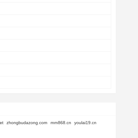
et
zhongbudazong.com
mm868.cn
youlai19.cn