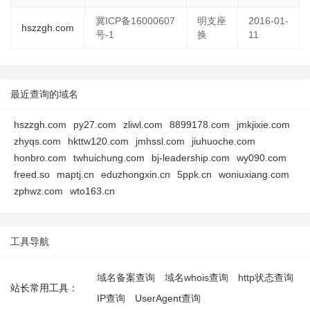
冀ICP备16000607
明支座
2016-01-
hszzgh.com
号-1
换
11
最近查询的域名
hszzgh.com
py27.com
zliwl.com
8899178.com
jmkjixie.com
zhyqs.com
hkttw120.com
jmhssl.com
jiuhuoche.com
honbro.com
twhuichung.com
bj-leadership.com
wy090.com
freed.so
maptj.cn
eduzhongxin.cn
5ppk.cn
woniuxiang.com
zphwz.com
wto163.cn
工具导航
域名备案查询
域名whois查询
http状态查询
站长常用工具：
IP查询
UserAgent查询