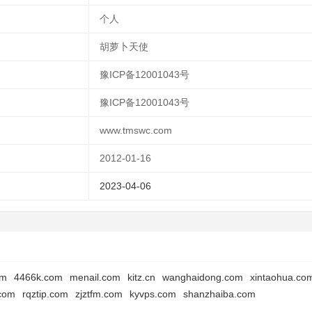
个人
胡萝卜天使
豫ICP备12001043号
豫ICP备12001043号
www.tmswc.com
2012-01-16
2023-04-06
om
4466k.com
menail.com
kitz.cn
wanghaidong.com
xintaohua.co
com
rqztip.com
zjztfm.com
kyvps.com
shanzhaiba.com