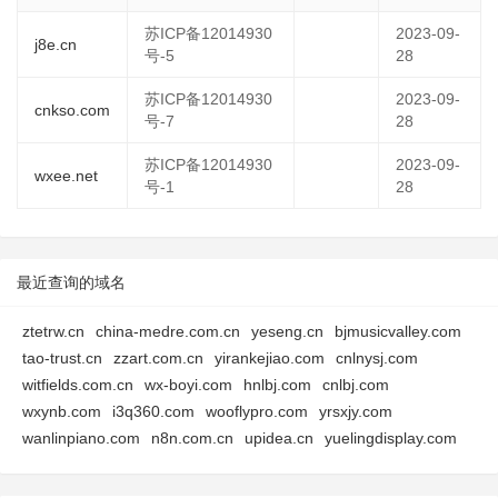
苏ICP备12014930
2023-09-
j8e.cn
号-5
28
苏ICP备12014930
2023-09-
cnkso.com
号-7
28
苏ICP备12014930
2023-09-
wxee.net
号-1
28
最近查询的域名
ztetrw.cn
china-medre.com.cn
yeseng.cn
bjmusicvalley.com
tao-trust.cn
zzart.com.cn
yirankejiao.com
cnlnysj.com
witfields.com.cn
wx-boyi.com
hnlbj.com
cnlbj.com
wxynb.com
i3q360.com
wooflypro.com
yrsxjy.com
wanlinpiano.com
n8n.com.cn
upidea.cn
yuelingdisplay.com