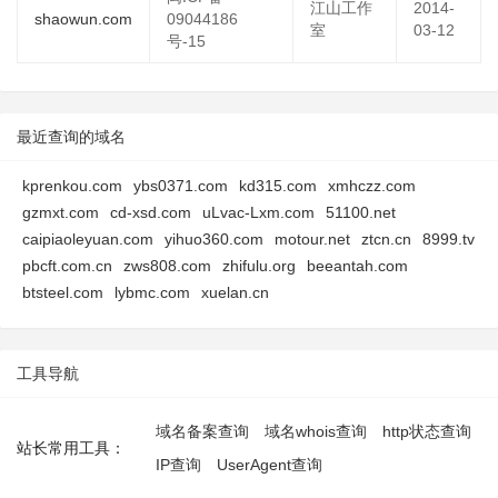
江山工作
2014-
shaowun.com
09044186
室
03-12
号-15
最近查询的域名
kprenkou.com
ybs0371.com
kd315.com
xmhczz.com
gzmxt.com
cd-xsd.com
uLvac-Lxm.com
51100.net
caipiaoleyuan.com
yihuo360.com
motour.net
ztcn.cn
8999.tv
pbcft.com.cn
zws808.com
zhifulu.org
beeantah.com
btsteel.com
lybmc.com
xuelan.cn
工具导航
域名备案查询
域名whois查询
http状态查询
站长常用工具：
IP查询
UserAgent查询