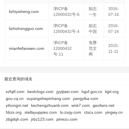
津ICP备
励志
2016-
lizhiyisheng.com
12000432号-6
一生
07-16
津ICP备
励志
2016-
lizhizhongguo.com
12000432号-4
中国
07-16
津ICP备
免费
2015-
mianfeifanwen.com
12000432
范文
11-11
号-11
网
最近查询的域名
szfqtf.com
bestclogs.com
jyyijiaer.com
hgxf.gov.cn
kjpt.org
gou.cq.cn
xuyangshepinhang.com
yangyiba.com
yihongm.net
kechengzhuanli.com
wnk7.com
geofans.net
hbzs.org
stellayuppies.com
ls-zxqy.com
ctscx.com
yingwy.cn
zbgdqh.com
jrbz123.com
pinezu.com