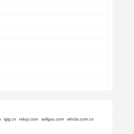
m
igig.cn
rekyy.com
sellgou.com
whcits.com.cn