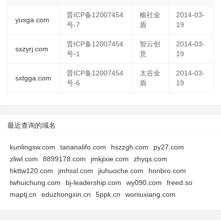
晋ICP备12007454
榆社金
2014-03-
yusga.com
号-7
盾
19
晋ICP备12007454
智云创
2014-03-
sxzyrj.com
号-1
意
19
晋ICP备12007454
太谷金
2014-03-
sxtgga.com
号-6
盾
19
最近查询的域名
kunlingsw.com
tananalifo.com
hszzgh.com
py27.com
zliwl.com
8899178.com
jmkjixie.com
zhyqs.com
hkttw120.com
jmhssl.com
jiuhuoche.com
honbro.com
twhuichung.com
bj-leadership.com
wy090.com
freed.so
maptj.cn
eduzhongxin.cn
5ppk.cn
woniuxiang.com