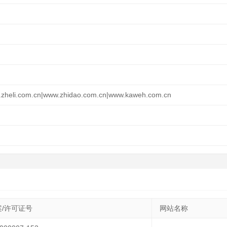
zheli.com.cn|www.zhidao.com.cn|www.kaweh.com.cn
/许可证号
网站名称