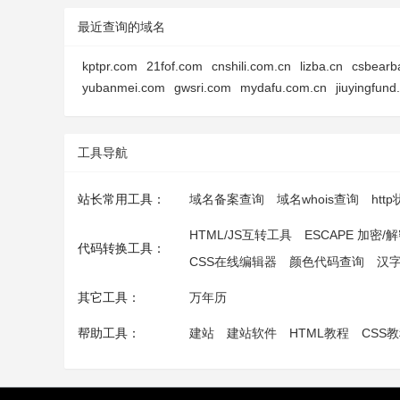
最近查询的域名
kptpr.com
21fof.com
cnshili.com.cn
lizba.cn
csbearb
yubanmei.com
gwsri.com
mydafu.com.cn
jiuyingfun
工具导航
站长常用工具：
域名备案查询
域名whois查询
htt
HTML/JS互转工具
ESCAPE 加密/
代码转换工具：
CSS在线编辑器
颜色代码查询
汉
其它工具：
万年历
帮助工具：
建站
建站软件
HTML教程
CSS