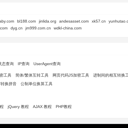
aby.com
bl188.com
jinlida.org
andesasset.com
xk57.cn
yunhutao.
d.com
dyg.cn
jm999.com.cn
wdkl-china.com
p状态查询
IP查询
UserAgent查询
解密工具
简体/繁体互转工具
网页代码JS加密工具
进制间的相互转换
字转换拼音
公制单位换算工具
教程
jQuery 教程
AJAX 教程
PHP教程