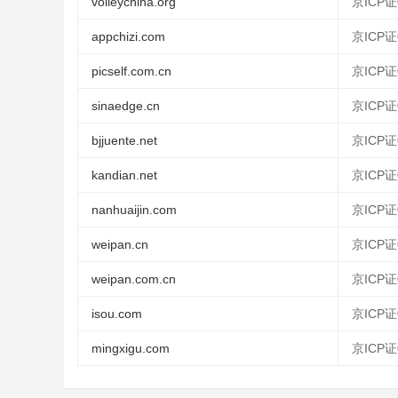
volleychina.org
京ICP证0
appchizi.com
京ICP证0
picself.com.cn
京ICP证0
sinaedge.cn
京ICP证0
bjjuente.net
京ICP证0
kandian.net
京ICP证0
nanhuaijin.com
京ICP证0
weipan.cn
京ICP证0
weipan.com.cn
京ICP证0
isou.com
京ICP证0
mingxigu.com
京ICP证