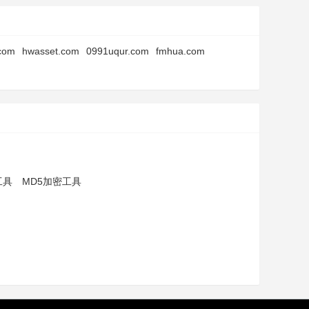
com
hwasset.com
0991uqur.com
fmhua.com
工具
MD5加密工具