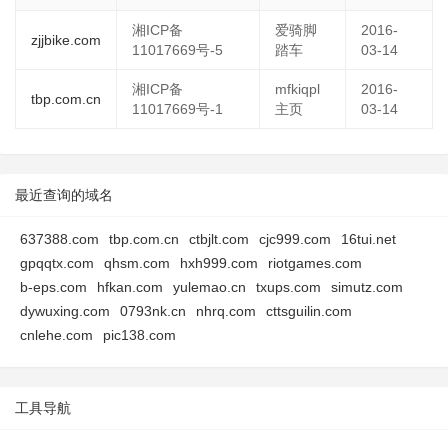
湘ICP备
爱骑脚
2016-
zjjbike.com
11017669号-5
踏车
03-14
湘ICP备
mfkiqpl
2016-
tbp.com.cn
11017669号-1
主页
03-14
最近查询的域名
637388.com
tbp.com.cn
ctbjlt.com
cjc999.com
16tui.net
gpqqtx.com
qhsm.com
hxh999.com
riotgames.com
b-eps.com
hfkan.com
yulemao.cn
txups.com
simutz.com
dywuxing.com
0793nk.cn
nhrq.com
cttsguilin.com
cnlehe.com
pic138.com
工具导航