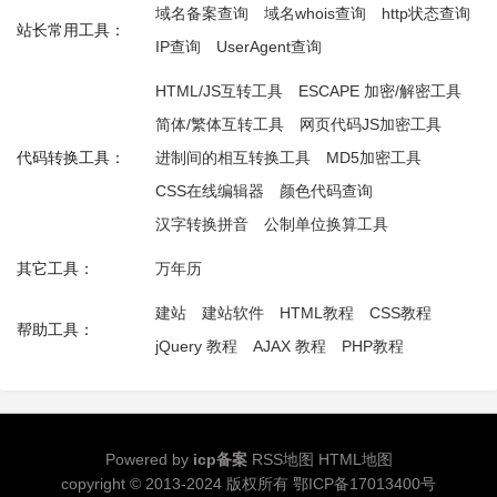
域名备案查询
域名whois查询
http状态查询
站长常用工具：
IP查询
UserAgent查询
HTML/JS互转工具
ESCAPE 加密/解密工具
简体/繁体互转工具
网页代码JS加密工具
代码转换工具：
进制间的相互转换工具
MD5加密工具
CSS在线编辑器
颜色代码查询
汉字转换拼音
公制单位换算工具
其它工具：
万年历
建站
建站软件
HTML教程
CSS教程
帮助工具：
jQuery 教程
AJAX 教程
PHP教程
Powered by
icp备案
RSS地图
HTML地图
copyright © 2013-2024 版权所有
鄂ICP备17013400号