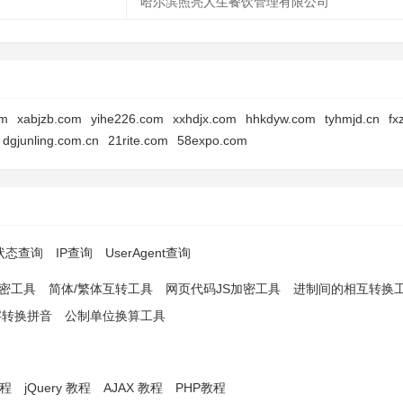
哈尔滨照亮人生餐饮管理有限公司
om
xabjzb.com
yihe226.com
xxhdjx.com
hhkdyw.com
tyhmjd.cn
fx
dgjunling.com.cn
21rite.com
58expo.com
p状态查询
IP查询
UserAgent查询
解密工具
简体/繁体互转工具
网页代码JS加密工具
进制间的相互转换
字转换拼音
公制单位换算工具
教程
jQuery 教程
AJAX 教程
PHP教程