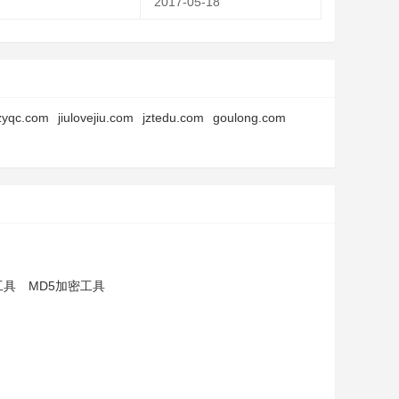
2017-05-18
zyqc.com
jiulovejiu.com
jztedu.com
goulong.com
工具
MD5加密工具