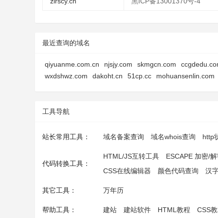
zlrscy.cn
黑ICP备13001370号-4
最近查询的域名
qiyuanme.com.cn
njsjy.com
skmgcn.com
ccgdedu.c
wxdshwz.com
dakoht.cn
51cp.cc
mohuansenlin.com
工具导航
站长常用工具：
域名备案查询
域名whois查询
htt
HTML/JS互转工具
ESCAPE 加密/
代码转换工具：
CSS在线编辑器
颜色代码查询
汉
其它工具：
万年历
帮助工具：
建站
建站软件
HTML教程
CSS